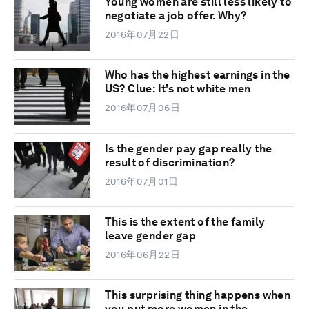
Young women are still less likely to
negotiate a job offer. Why?
2016年07月22日
Who has the highest earnings in the
US? Clue: It's not white men
2016年07月06日
Is the gender pay gap really the
result of discrimination?
2016年07月01日
This is the extent of the family
leave gender gap
2016年06月22日
This surprising thing happens when
you put more women in the