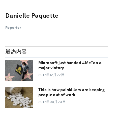
Danielle Paquette
Reporter
最热内容
Microsoft just handed #MeToo a
major victory
2017年12月22日
This is how painkillers are keeping
people out of work
2017年09月20日