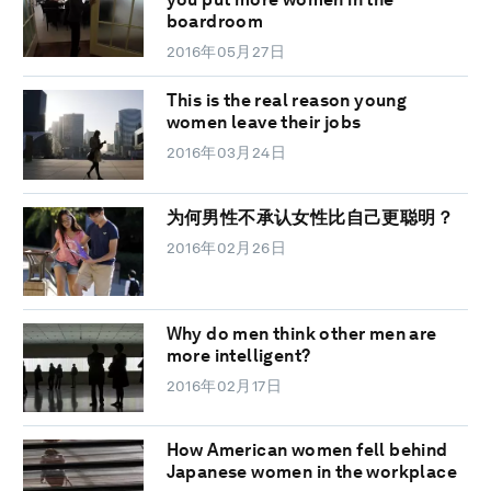
boardroom
2016年05月27日
This is the real reason young
women leave their jobs
2016年03月24日
为何男性不承认女性比自己更聪明？
2016年02月26日
Why do men think other men are
more intelligent?
2016年02月17日
How American women fell behind
Japanese women in the workplace