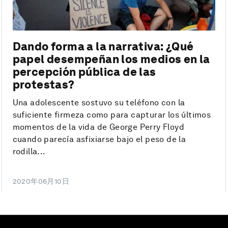
Dando forma a la narrativa: ¿Qué
papel desempeñan los medios en la
percepción pública de las
protestas?
Una adolescente sostuvo su teléfono con la
suficiente firmeza como para capturar los últimos
momentos de la vida de George Perry Floyd
cuando parecía asfixiarse bajo el peso de la
rodilla...
2020年06月10日