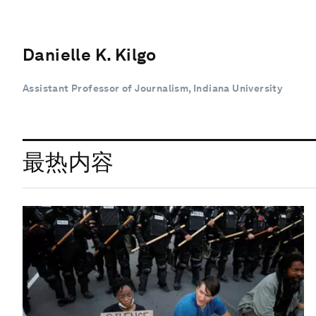
Danielle K. Kilgo
Assistant Professor of Journalism, Indiana University
最热内容