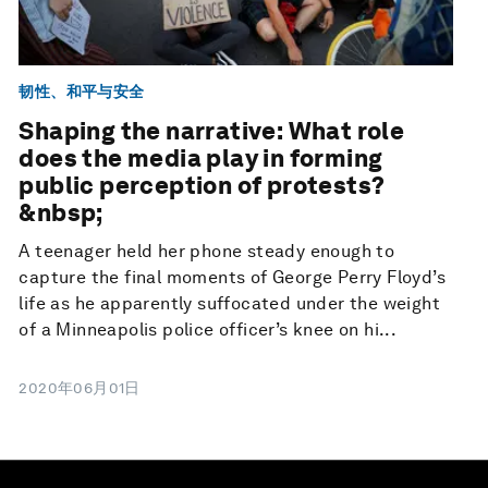
韧性、和平与安全
Shaping the narrative: What role
does the media play in forming
public perception of protests?
&nbsp;
A teenager held her phone steady enough to
capture the final moments of George Perry Floyd’s
life as he apparently suffocated under the weight
of a Minneapolis police officer’s knee on hi...
2020年06月01日