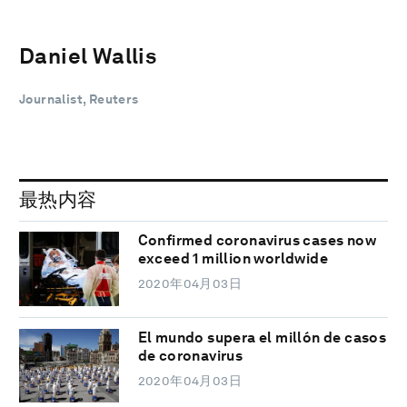
Daniel Wallis
Journalist, Reuters
最热内容
Confirmed coronavirus cases now
exceed 1 million worldwide
2020年04月03日
El mundo supera el millón de casos
de coronavirus
2020年04月03日