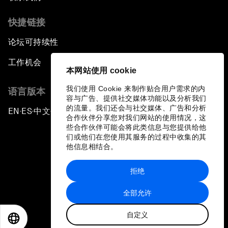
快捷链接
论坛可持续性
工作机会
本网站使用 cookie
我们使用 Cookie 来制作贴合用户需求的内
语言版本
容与广告、提供社交媒体功能以及分析我们
的流量。我们还会与社交媒体、广告和分析
EN
ES
中文
日本語
▪
▪
▪
合作伙伴分享您对我们网站的使用情况，这
些合作伙伴可能会将此类信息与您提供给他
们或他们在您使用其服务的过程中收集的其
他信息相结合。
拒绝
隐私政策和服务条款
全部允许
站点地图
自定义
©
2026
世界经济论坛
EN
ES
中文
日本語