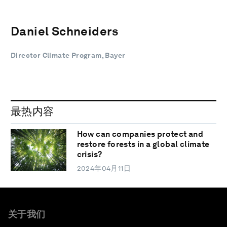
Daniel Schneiders
Director Climate Program, Bayer
最热内容
How can companies protect and
restore forests in a global climate
crisis?
2024年04月11日
关于我们