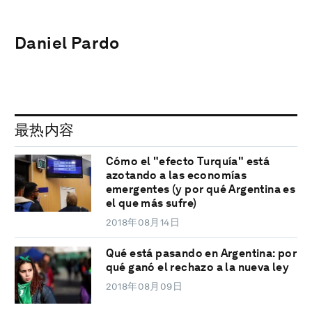
Daniel Pardo
最热内容
Cómo el "efecto Turquía" está
azotando a las economías
emergentes (y por qué Argentina es
el que más sufre)
2018年08月14日
Qué está pasando en Argentina: por
qué ganó el rechazo a la nueva ley
2018年08月09日