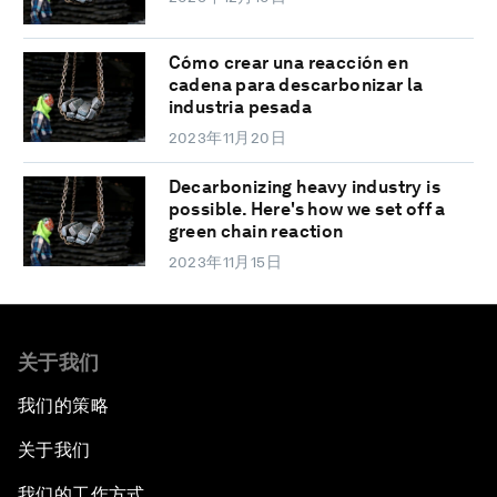
Cómo crear una reacción en
cadena para descarbonizar la
industria pesada
2023年11月20日
Decarbonizing heavy industry is
possible. Here's how we set off a
green chain reaction
2023年11月15日
关于我们
我们的策略
关于我们
我们的工作方式