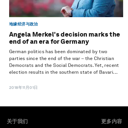
地缘经济与政治
Angela Merkel's decision marks the
end of an era for Germany
German politics has been dominated by two
parties since the end of the war – the Christian
Democrats and the Social Democrats. Yet, recent
election results in the southern state of Bavari...
2018年11月01日
关于我们
更多内容