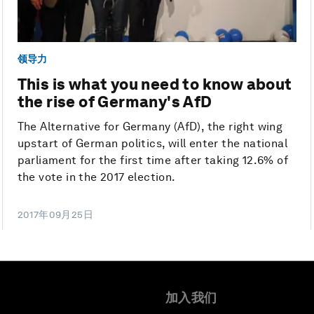
领导力
This is what you need to know about
the rise of Germany's AfD
The Alternative for Germany (AfD), the right wing
upstart of German politics, will enter the national
parliament for the first time after taking 12.6% of
the vote in the 2017 election.
2017年09月25日
加入我们