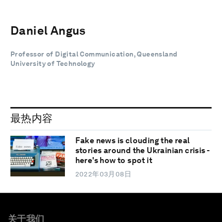
Daniel Angus
Professor of Digital Communication, Queensland
University of Technology
最热内容
Fake news is clouding the real
stories around the Ukrainian crisis -
here's how to spot it
2022年03月08日
关于我们