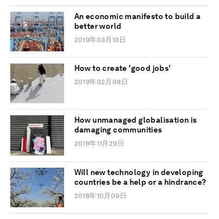
An economic manifesto to build a
better world
2019年03月13日
How to create 'good jobs'
2019年02月08日
How unmanaged globalisation is
damaging communities
2018年11月29日
Will new technology in developing
countries be a help or a hindrance?
2018年10月09日