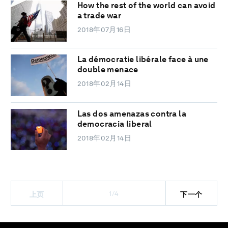
How the rest of the world can avoid
a trade war
2018年07月16日
La démocratie libérale face à une
double menace
2018年02月14日
Las dos amenazas contra la
democracia liberal
2018年02月14日
1/4
上页
下一个