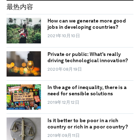
最热内容
How can we generate more good
jobs in developing countries?
2021年10月10日
Private or public: What's really
driving technological innovation?
2020年08月19日
In the age of inequality, there is a
need for sensible solutions
2019年12月12日
Is it better to be poor in a rich
country or rich in a poor country?
2019年09月11日