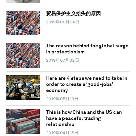
贸易保护主义抬头的原因
2019年08月04日
The reason behind the global surge
in protectionism
2019年07月02日
Here are 4 steps we need to take in
order to create a ‘good-jobs’
economy
2019年05月10日
This is how China and the US can
have a peaceful trading
relationship
2019年04月15日