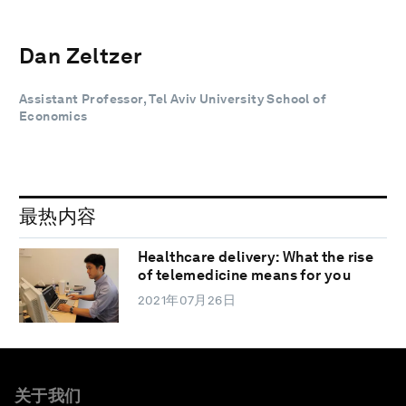
Dan Zeltzer
Assistant Professor, Tel Aviv University School of
Economics
最热内容
Healthcare delivery: What the rise
of telemedicine means for you
2021年07月26日
关于我们