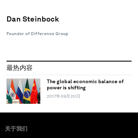
Dan Steinbock
Founder of Difference Group
最热内容
The global economic balance of
power is shifting
2017年09月20日
关于我们