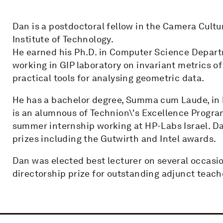
Dan is a postdoctoral fellow in the Camera Cult
Institute of Technology.
He earned his Ph.D. in Computer Science Departm
working in GIP laboratory on invariant metrics o
practical tools for analysing geometric data.
He has a bachelor degree, Summa cum Laude, in
is an alumnous of Technion\'s Excellence Progra
summer internship working at HP-Labs Israel. Da
prizes including the Gutwirth and Intel awards.
Dan was elected best lecturer on several occasi
directorship prize for outstanding adjunct teach