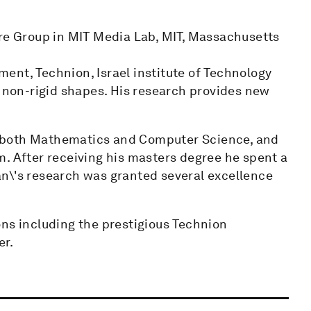
ure Group in MIT Media Lab, MIT, Massachusetts
ent, Technion, Israel institute of Technology
f non-rigid shapes. His research provides new
 both Mathematics and Computer Science, and
m. After receiving his masters degree he spent a
n\'s research was granted several excellence
ons including the prestigious Technion
er.