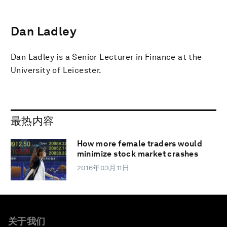
Dan Ladley
Dan Ladley is a Senior Lecturer in Finance at the
University of Leicester.
最热内容
How more female traders would
minimize stock market crashes
2016年03月11日
关于我们