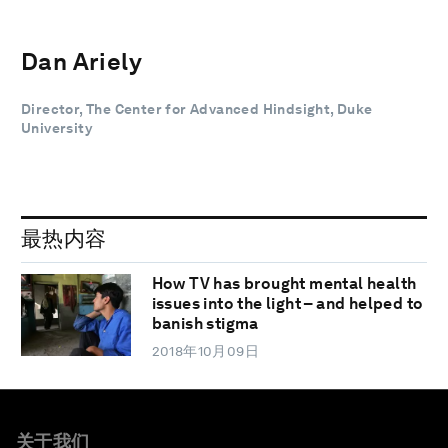
Dan Ariely
Director, The Center for Advanced Hindsight, Duke
University
最热内容
How TV has brought mental health
issues into the light – and helped to
banish stigma
2018年10月09日
关于我们