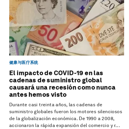
健康与医疗系统
El impacto de COVID-19 en las
cadenas de suministro global
causará una recesión como nunca
antes hemos visto
Durante casi treinta años, las cadenas de
suministro globales fueron los motores silenciosos
de la globalización económica. De 1990 a 2008,
accionaron la rápida expansión del comercio y r...