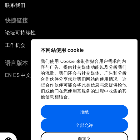
联系我们
快捷链接
论坛可持续性
工作机会
本网站使用 cookie
我们使用 Cookie 来制作贴合用户需求的内
语言版本
容与广告、提供社交媒体功能以及分析我们
的流量。我们还会与社交媒体、广告和分析
EN
ES
中文
日本語
▪
▪
▪
合作伙伴分享您对我们网站的使用情况，这
些合作伙伴可能会将此类信息与您提供给他
们或他们在您使用其服务的过程中收集的其
他信息相结合。
拒绝
隐私政策和服务条款
全部允许
站点地图
自定义