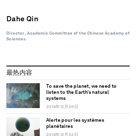
Dahe Qin
Director , Academic Committee of the Chinese Academy of
Sciences
最热内容
To save the planet, we need to
listen to the Earth’s natural
systems
2019年12月05日
Alerte pour les systèmes
planétaires
2019年12月02日