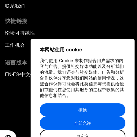
联系我们
快捷链接
论坛可持续性
工作机会
本网站使用 cookie
我们使用 Cookie 来制作贴合用户需求的内
语言版本
容与广告、提供社交媒体功能以及分析我们
的流量。我们还会与社交媒体、广告和分析
EN
ES
中文
日本語
▪
▪
▪
合作伙伴分享您对我们网站的使用情况，这
些合作伙伴可能会将此类信息与您提供给他
们或他们在您使用其服务的过程中收集的其
他信息相结合。
拒绝
隐私政策和服务条款
全部允许
站点地图
自定义