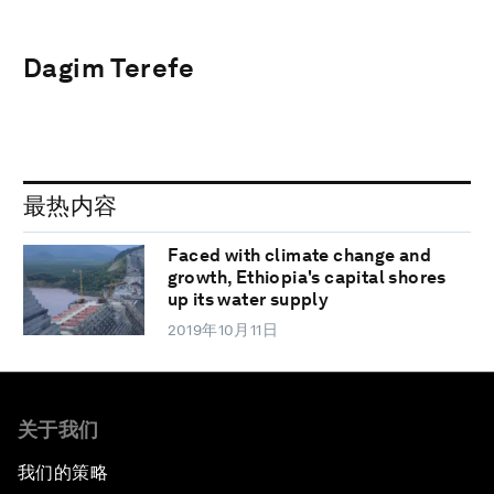
Dagim Terefe
最热内容
Faced with climate change and
growth, Ethiopia's capital shores
up its water supply
2019年10月11日
关于我们
我们的策略