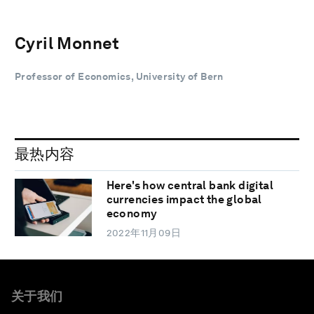
Cyril Monnet
Professor of Economics, University of Bern
最热内容
Here's how central bank digital
currencies impact the global
economy
2022年11月09日
关于我们