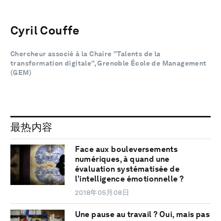
Cyril Couffe
Chercheur associé à la Chaire "Talents de la
transformation digitale", Grenoble École de Management
(GEM)
最热内容
Face aux bouleversements
numériques, à quand une
évaluation systématisée de
l’intelligence émotionnelle ?
2018年05月08日
Une pause au travail ? Oui, mais pas