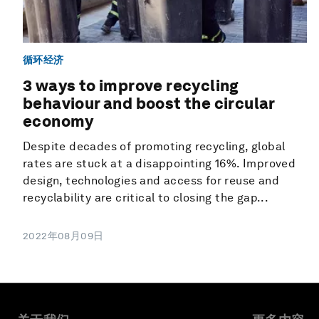
循环经济
3 ways to improve recycling
behaviour and boost the circular
economy
Despite decades of promoting recycling, global
rates are stuck at a disappointing 16%. Improved
design, technologies and access for reuse and
recyclability are critical to closing the gap...
2022年08月09日