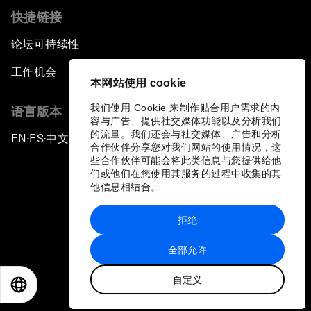
快捷链接
论坛可持续性
工作机会
本网站使用 cookie
我们使用 Cookie 来制作贴合用户需求的内
语言版本
容与广告、提供社交媒体功能以及分析我们
的流量。我们还会与社交媒体、广告和分析
EN
ES
中文
日本語
▪
▪
▪
合作伙伴分享您对我们网站的使用情况，这
些合作伙伴可能会将此类信息与您提供给他
们或他们在您使用其服务的过程中收集的其
他信息相结合。
拒绝
隐私政策和服务条款
全部允许
站点地图
自定义
©
2026
世界经济论坛
EN
ES
中文
日本語