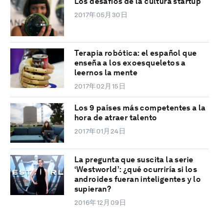
Los desafíos de la cultura startup
2017年05月30日
Terapia robótica: el español que
enseña a los exoesqueletos a
leernos la mente
2017年02月15日
Los 9 países más competentes a la
hora de atraer talento
2017年01月24日
La pregunta que suscita la serie
‘Westworld’: ¿qué ocurriría si los
androides fueran inteligentes y lo
supieran?
2016年12月09日