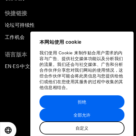
快捷链接
论坛可持续性
工作机会
本网站使用 cookie
我们使用 Cookie 来制作贴合用户需求的内
语言版本
容与广告、提供社交媒体功能以及分析我们
的流量。我们还会与社交媒体、广告和分析
EN
ES
中文
日本語
▪
▪
▪
合作伙伴分享您对我们网站的使用情况，这
些合作伙伴可能会将此类信息与您提供给他
们或他们在您使用其服务的过程中收集的其
他信息相结合。
拒绝
隐私政策和服务条款
全部允许
站点地图
自定义
©
2026
世界经济论坛
EN
ES
中文
日本語