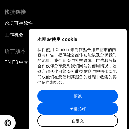
快捷链接
论坛可持续性
工作机会
本网站使用 cookie
我们使用 Cookie 来制作贴合用户需求的内
语言版本
容与广告、提供社交媒体功能以及分析我们
的流量。我们还会与社交媒体、广告和分析
EN
ES
中文
日本語
▪
▪
▪
合作伙伴分享您对我们网站的使用情况，这
些合作伙伴可能会将此类信息与您提供给他
们或他们在您使用其服务的过程中收集的其
他信息相结合。
拒绝
隐私政策和服务条款
全部允许
站点地图
自定义
©
2026
世界经济论坛
EN
ES
中文
日本語