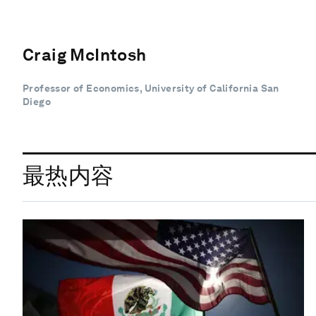
Craig McIntosh
Professor of Economics, University of California San
Diego
最热内容