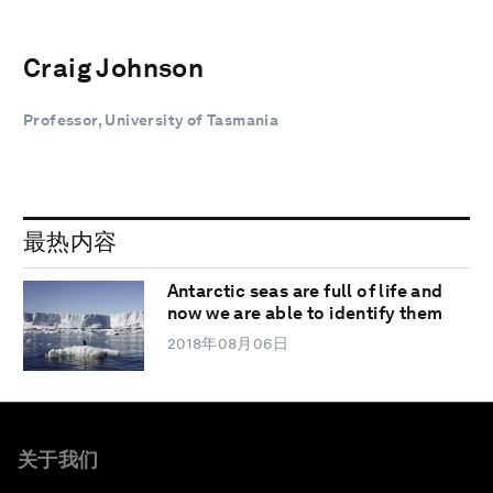
Craig Johnson
Professor, University of Tasmania
最热内容
Antarctic seas are full of life and
now we are able to identify them
2018年08月06日
关于我们