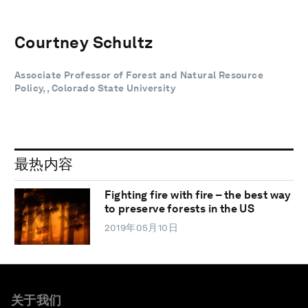
Courtney Schultz
Associate Professor of Forest and Natural Resource
Policy, , Colorado State University
最热内容
Fighting fire with fire – the best way
to preserve forests in the US
2019年05月10日
关于我们