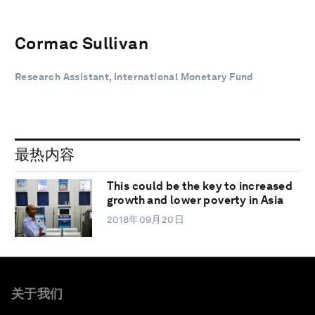
Cormac Sullivan
Research Assistant, International Monetary Fund
最热内容
This could be the key to increased
growth and lower poverty in Asia
2018年09月20日
关于我们