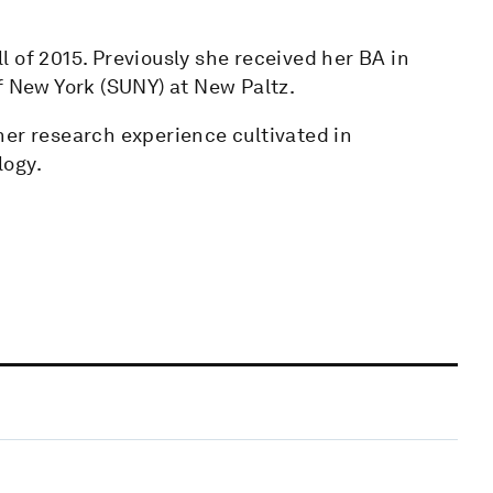
 of 2015. Previously she received her BA in
f New York (SUNY) at New Paltz.
f her research experience cultivated in
logy.