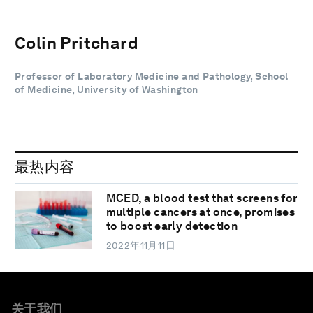
Colin Pritchard
Professor of Laboratory Medicine and Pathology, School
of Medicine, University of Washington
最热内容
MCED, a blood test that screens for
multiple cancers at once, promises
to boost early detection
2022年11月11日
关于我们