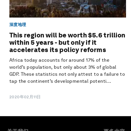
深度地理
This region will be worth $5.6 trillion
within 5 years - but only if it
accelerates its policy reforms
Africa today accounts for around 17% of the
world’s population, but only about 3% of global
GDP. These statistics not only attest to a failure to
tap the continent’s developmental potenti...
2020年02月11日