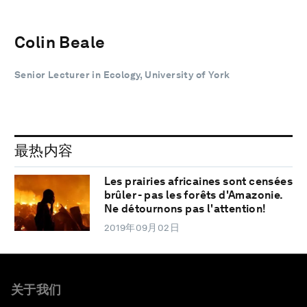
Colin Beale
Senior Lecturer in Ecology, University of York
最热内容
Les prairies africaines sont censées
brûler - pas les forêts d'Amazonie.
Ne détournons pas l'attention!
2019年09月02日
关于我们