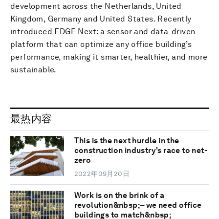
development across the Netherlands, United
Kingdom, Germany and United States. Recently
introduced EDGE Next: a sensor and data-driven
platform that can optimize any office building’s
performance, making it smarter, healthier, and more
sustainable.
最热内容
This is the next hurdle in the
construction industry's race to net-
zero
2022年09月20日
Work is on the brink of a
revolution&nbsp;– we need office
buildings to match&nbsp;