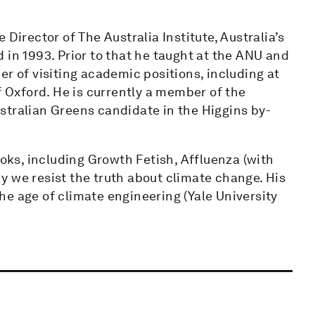
Director of The Australia Institute, Australia’s
 in 1993. Prior to that he taught at the ANU and
er of visiting academic positions, including at
f Oxford. He is currently a member of the
stralian Greens candidate in the Higgins by-
ooks, including Growth Fetish, Affluenza (with
y we resist the truth about climate change. His
e age of climate engineering (Yale University