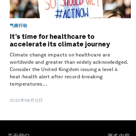
气候行动
It’s time for healthcare to
accelerate its climate journey
Climate change impacts on healthcare are
worldwide and greater than widely acknowledged.
Consider the United Kingdom issuing a level 4
heat-health alert after record-breaking
temperatures...
2022年08月12日