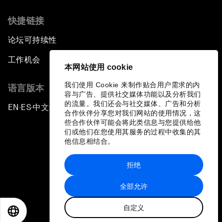
快捷链接
论坛可持续性
工作机会
本网站使用 cookie
我们使用 Cookie 来制作贴合用户需求的内
语言版本
容与广告、提供社交媒体功能以及分析我们
的流量。我们还会与社交媒体、广告和分析
EN
ES
中文
日本語
▪
▪
▪
合作伙伴分享您对我们网站的使用情况，这
些合作伙伴可能会将此类信息与您提供给他
们或他们在您使用其服务的过程中收集的其
他信息相结合。
拒绝
隐私政策和服务条款
全部允许
站点地图
自定义
©
2026
世界经济论坛
EN
ES
中文
日本語