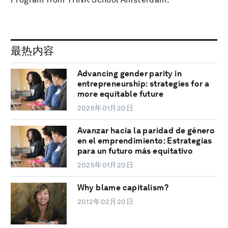
最热内容
Advancing gender parity in
entrepreneurship: strategies for a
more equitable future
2025年01月20日
Avanzar hacia la paridad de género
en el emprendimiento: Estrategias
para un futuro más equitativo
2025年01月20日
Why blame capitalism?
2012年02月20日