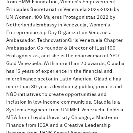
from BMW Foundation, Women's Empowerment
Principles Secretariat in Venezuela 2024-2026 by
UN Women, 100 Mujeres Protagonistas 2022 by
Netherlands Embassy in Venezuela, Women's
Entrepreneurship Day Organization Venezuela
Ambassador, TechnovationGirls Venezuela Chapter
Ambassador, Co-founder & Director of [Las] 100
Protagonistas, and she is the chairwoman of YPO-
Gold Venezuela. With more than 20 awards, Claudia
has 15 years of experience in the financial and
microfinance sector in Latin America. Claudia has
more than 30 years developing public, private and
NGO initiatives to create opportunities and
inclusion in low-income communities. Claudia is a
Systems Engineer from UNIMET Venezuela, holds a
MBA from Loyola University Chicago, a Master in
Finance from IESA and a Creative Leadership
Program from THNK School Amsterdam.