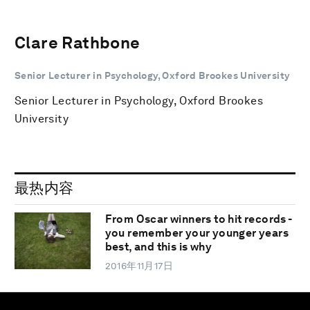
Clare Rathbone
Senior Lecturer in Psychology, Oxford Brookes University
Senior Lecturer in Psychology, Oxford Brookes
University
最热内容
From Oscar winners to hit records -
you remember your younger years
best, and this is why
2016年11月17日