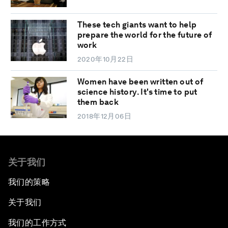
These tech giants want to help
prepare the world for the future of
work
2020年10月22日
Women have been written out of
science history. It's time to put
them back
2018年12月06日
关于我们
我们的策略
关于我们
我们的工作方式