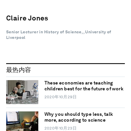
Claire Jones
Senior Lecturer in History of Science, , University of
Liverpool
最热内容
These economies are teaching
children best for the future of work
2020年10月29日
Why you should type less, talk
more, according to science
2020年10月23日