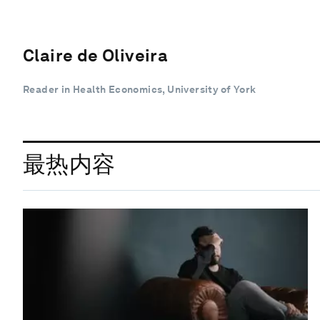
Claire de Oliveira
Reader in Health Economics, University of York
最热内容