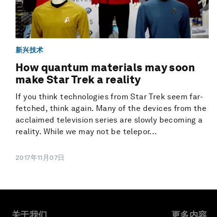
新兴技术
How quantum materials may soon
make Star Trek a reality
If you think technologies from Star Trek seem far-
fetched, think again. Many of the devices from the
acclaimed television series are slowly becoming a
reality. While we may not be telepor...
2017年11月07日
关于我们
更多内容