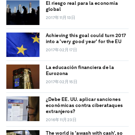
El riesgo real para la economía
global
2017年11月13日
Achieving this goal could turn 2017
into a 'very good year' for the EU
2017年02月17日
La educación financiera de la
Eurozona
2017年02月15日
¿Debe EE. UU. aplicar sanciones
económicas contra ciberataques
extranjeros?
2016年11月23日
The world is 'awash with cash', so