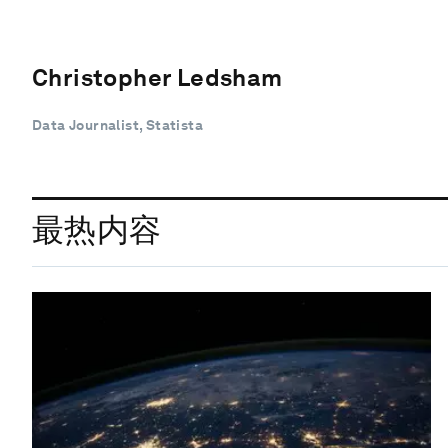
Christopher Ledsham
Data Journalist, Statista
最热内容