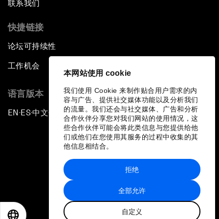
联系我们
快捷链接
论坛可持续性
工作机会
本网站使用 cookie
我们使用 Cookie 来制作贴合用户需求的内
语言版本
容与广告、提供社交媒体功能以及分析我们
的流量。我们还会与社交媒体、广告和分析
EN
ES
中文
日本語
▪
▪
▪
合作伙伴分享您对我们网站的使用情况，这
些合作伙伴可能会将此类信息与您提供给他
们或他们在您使用其服务的过程中收集的其
他信息相结合。
拒绝
隐私政策和服务条款
全部允许
站点地图
自定义
©
2026
世界经济论坛
EN
ES
中文
日本語