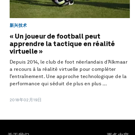
新兴技术
« Un joueur de football peut
apprendre la tactique en réalité
virtuelle »
Depuis 2014, le club de foot néerlandais d’Alkmaar
a recours à la réalité virtuelle pour compléter
l’entraînement. Une approche technologique de la
performance qui séduit de plus en plus ...
2018年02月19日