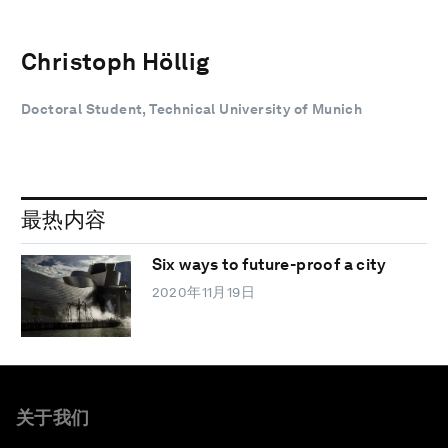
Christoph Höllig
Doctoral Student, Technical University of Munich
最热内容
Six ways to future-proof a city
2020年11月19日
关于我们