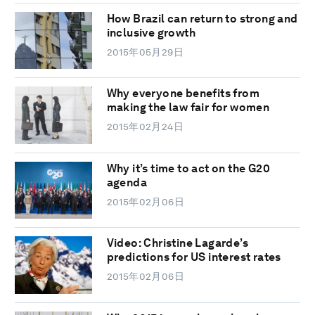
How Brazil can return to strong and
inclusive growth
2015年05月29日
Why everyone benefits from
making the law fair for women
2015年02月24日
Why it’s time to act on the G20
agenda
2015年02月06日
Video: Christine Lagarde’s
predictions for US interest rates
2015年02月06日