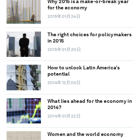
Why 2015 is a make-or-break year
for the economy
2015年01月24日
The right choices for policymakers
in 2015
2015年01月20日
How to unlock Latin America’s
potential
2014年12月03日
What lies ahead for the economy in
2014?
2014年01月22日
Women and the world economy