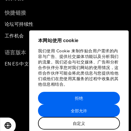
快捷链接
论坛可持续性
工作机会
本网站使用 cookie
我们使用 Cookie 来制作贴合用户需求的内
语言版本
容与广告、提供社交媒体功能以及分析我们
的流量。我们还会与社交媒体、广告和分析
EN
ES
中文
日本語
▪
▪
▪
合作伙伴分享您对我们网站的使用情况，这
些合作伙伴可能会将此类信息与您提供给他
们或他们在您使用其服务的过程中收集的其
他信息相结合。
拒绝
隐私政策和服务条款
全部允许
站点地图
自定义
©
2026
世界经济论坛
EN
ES
中文
日本語