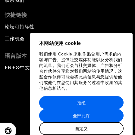
联系我们
快捷链接
论坛可持续性
工作机会
本网站使用 cookie
我们使用 Cookie 来制作贴合用户需求的内
语言版本
容与广告、提供社交媒体功能以及分析我们
的流量。我们还会与社交媒体、广告和分析
EN
ES
中文
日本語
▪
▪
▪
合作伙伴分享您对我们网站的使用情况，这
些合作伙伴可能会将此类信息与您提供给他
们或他们在您使用其服务的过程中收集的其
他信息相结合。
拒绝
隐私政策和服务条款
全部允许
站点地图
自定义
©
2026
世界经济论坛
EN
ES
中文
日本語