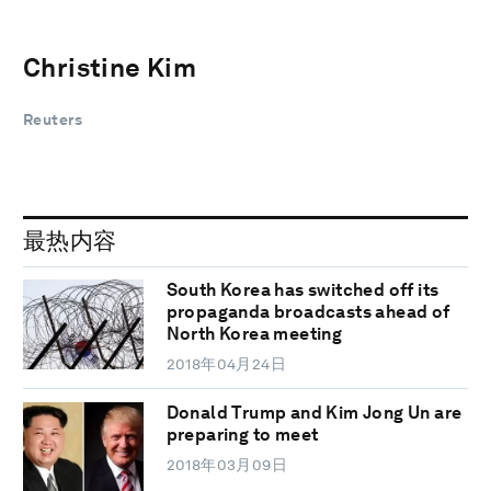
Christine Kim
Reuters
最热内容
South Korea has switched off its
propaganda broadcasts ahead of
North Korea meeting
2018年04月24日
Donald Trump and Kim Jong Un are
preparing to meet
2018年03月09日