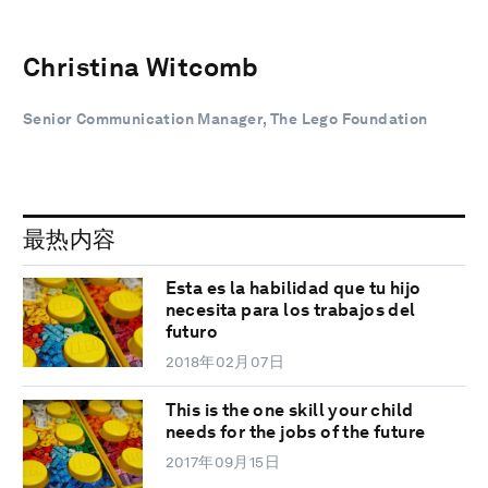
Christina Witcomb
Senior Communication Manager, The Lego Foundation
最热内容
Esta es la habilidad que tu hijo
necesita para los trabajos del
futuro
2018年02月07日
This is the one skill your child
needs for the jobs of the future
2017年09月15日