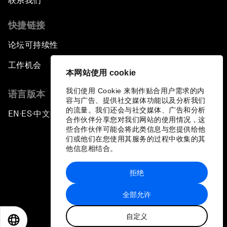
联系我们
快捷链接
论坛可持续性
工作机会
本网站使用 cookie
我们使用 Cookie 来制作贴合用户需求的内
语言版本
容与广告、提供社交媒体功能以及分析我们
的流量。我们还会与社交媒体、广告和分析
EN
ES
中文
日本語
▪
▪
▪
合作伙伴分享您对我们网站的使用情况，这
些合作伙伴可能会将此类信息与您提供给他
们或他们在您使用其服务的过程中收集的其
他信息相结合。
拒绝
隐私政策和服务条款
全部允许
站点地图
自定义
©
2026
世界经济论坛
EN
ES
中文
日本語