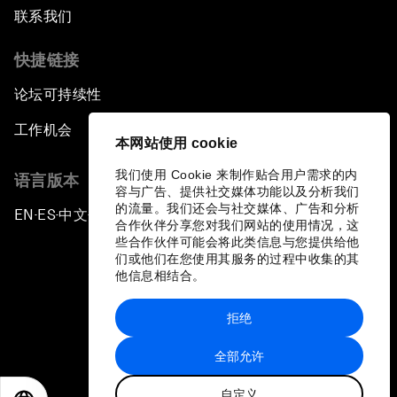
联系我们
快捷链接
论坛可持续性
工作机会
本网站使用 cookie
我们使用 Cookie 来制作贴合用户需求的内
语言版本
容与广告、提供社交媒体功能以及分析我们
的流量。我们还会与社交媒体、广告和分析
EN
ES
中文
日本語
▪
▪
▪
合作伙伴分享您对我们网站的使用情况，这
些合作伙伴可能会将此类信息与您提供给他
们或他们在您使用其服务的过程中收集的其
他信息相结合。
拒绝
隐私政策和服务条款
全部允许
站点地图
自定义